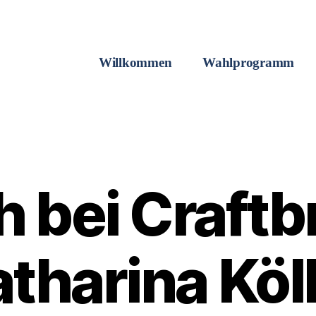
Willkommen
Wahlprogramm
 bei Craftbr
tharina Köl